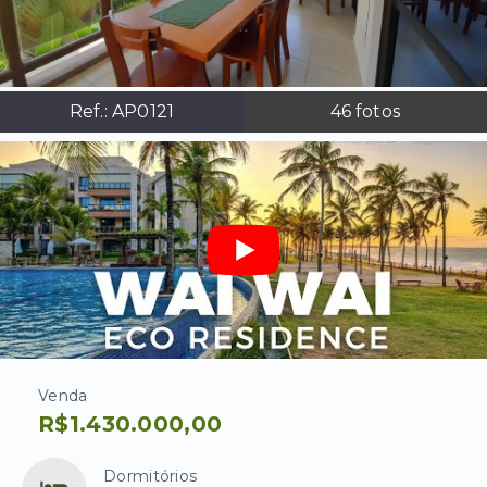
Ref.:
AP0121
46
fotos
Venda
R$1.430.000,00
Dormitórios