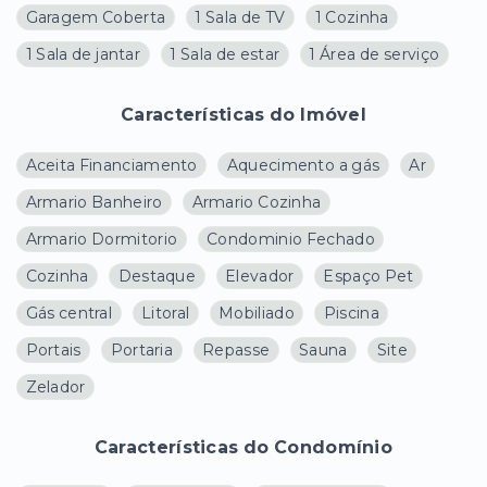
Garagem Coberta
1 Sala de TV
1 Cozinha
1 Sala de jantar
1 Sala de estar
1 Área de serviço
Características do Imóvel
Aceita Financiamento
Aquecimento a gás
Ar
Armario Banheiro
Armario Cozinha
Armario Dormitorio
Condominio Fechado
Cozinha
Destaque
Elevador
Espaço Pet
Gás central
Litoral
Mobiliado
Piscina
Portais
Portaria
Repasse
Sauna
Site
Zelador
Características do Condomínio