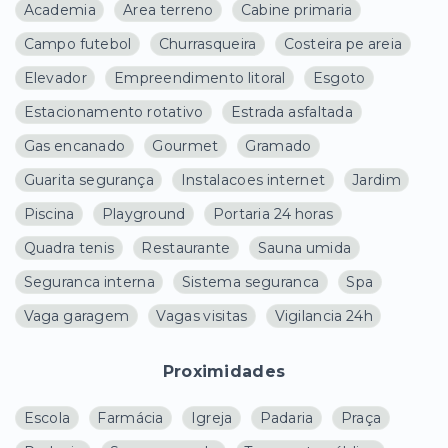
Academia
Area terreno
Cabine primaria
Campo futebol
Churrasqueira
Costeira pe areia
Elevador
Empreendimento litoral
Esgoto
Estacionamento rotativo
Estrada asfaltada
Gas encanado
Gourmet
Gramado
Guarita segurança
Instalacoes internet
Jardim
Piscina
Playground
Portaria 24 horas
Quadra tenis
Restaurante
Sauna umida
Seguranca interna
Sistema seguranca
Spa
Vaga garagem
Vagas visitas
Vigilancia 24h
Proximidades
Escola
Farmácia
Igreja
Padaria
Praça