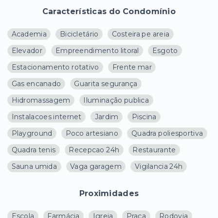
Características do Condomínio
Academia
Bicicletário
Costeira pe areia
Elevador
Empreendimento litoral
Esgoto
Estacionamento rotativo
Frente mar
Gas encanado
Guarita segurança
Hidromassagem
Iluminação publica
Instalacoes internet
Jardim
Piscina
Playground
Poco artesiano
Quadra poliesportiva
Quadra tenis
Recepcao 24h
Restaurante
Sauna umida
Vaga garagem
Vigilancia 24h
Proximidades
Escola
Farmácia
Igreja
Praça
Rodovia