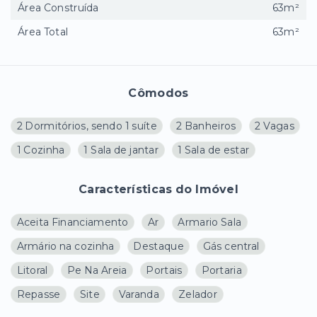
Área Construída
63m²
Área Total
63m²
Cômodos
2 Dormitórios, sendo 1 suíte
2 Banheiros
2 Vagas
1 Cozinha
1 Sala de jantar
1 Sala de estar
Características do Imóvel
Aceita Financiamento
Ar
Armario Sala
Armário na cozinha
Destaque
Gás central
Litoral
Pe Na Areia
Portais
Portaria
Repasse
Site
Varanda
Zelador