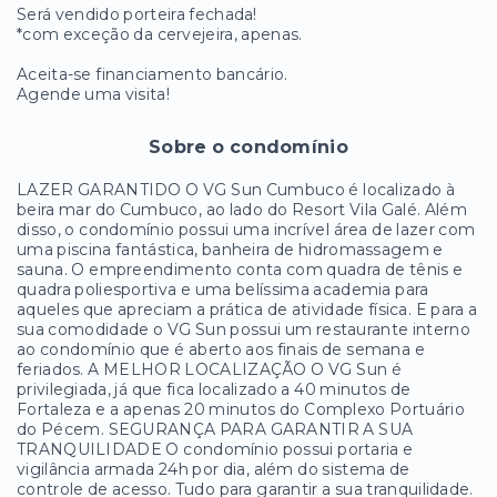
Será vendido porteira fechada!
*com exceção da cervejeira, apenas.
Aceita-se financiamento bancário.
Agende uma visita!
Sobre o condomínio
LAZER GARANTIDO O VG Sun Cumbuco é localizado à
beira mar do Cumbuco, ao lado do Resort Vila Galé. Além
disso, o condomínio possui uma incrível área de lazer com
uma piscina fantástica, banheira de hidromassagem e
sauna. O empreendimento conta com quadra de tênis e
quadra poliesportiva e uma belíssima academia para
aqueles que apreciam a prática de atividade física. E para a
sua comodidade o VG Sun possui um restaurante interno
ao condomínio que é aberto aos finais de semana e
feriados. A MELHOR LOCALIZAÇÃO O VG Sun é
privilegiada, já que fica localizado a 40 minutos de
Fortaleza e a apenas 20 minutos do Complexo Portuário
do Pécem. SEGURANÇA PARA GARANTIR A SUA
TRANQUILIDADE O condomínio possui portaria e
vigilância armada 24h por dia, além do sistema de
controle de acesso. Tudo para garantir a sua tranquilidade.