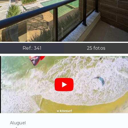
Ref.:
341
25
fotos
Aluguel