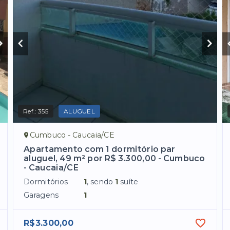
Ref.:
355
ALUGUEL
Cumbuco - Caucaia/CE
Apartamento com 1 dormitório par
aluguel, 49 m² por R$ 3.300,00 - Cumbuco
- Caucaia/CE
Dormitórios
1
, sendo
1
suíte
Garagens
1
R$3.300,00