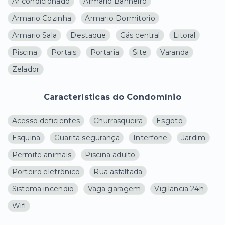
Ar condicionado
Armario Banheiro
Armario Cozinha
Armario Dormitorio
Armario Sala
Destaque
Gás central
Litoral
Piscina
Portais
Portaria
Site
Varanda
Zelador
Características do Condomínio
Acesso deficientes
Churrasqueira
Esgoto
Esquina
Guarita segurança
Interfone
Jardim
Permite animais
Piscina adulto
Porteiro eletrônico
Rua asfaltada
Sistema incendio
Vaga garagem
Vigilancia 24h
Wifi