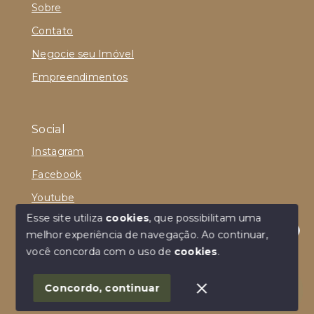
Sobre
Contato
Negocie seu Imóvel
Empreendimentos
Social
Instagram
Facebook
Youtube
Esse site utiliza
cookies
, que possibilitam uma
melhor experiência de navegação.
Ao continuar,
Olá! Estamos disponíveis para te ajudar.
você concorda com o uso de
cookies
.
© Copyright 2026 - Viva no Cumbuco Imóveis - Todos
os direitos reservados
Concordo, continuar
SITE PARA IMOBILIARIA