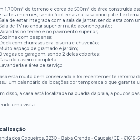
 1.700m² de terreno e cerca de 500m² de área construída ess
5 suítes enormes, sendo 4 internas na casa principal e 1 externa
Sala de estar integrada com a sala de jantar, sendo esta com um
Sala de TV no andar superior muito aconchegante;
Varandas no térreo e no pavimento superior;
Cozinha com despensa;
Deck com churrasqueira, piscina e chuveirão;
Muito espaço de gramado e jardim;
8 vagas de garagem, sendo 2 delas cobertas;
Casa do caseiro completa;
Lavanderia e área de serviço.
asa está muito bem conservada e foi recentemente reformada
sui um calendário de locações por temporada o que garante u
m disso, a casa está localizada na quadra da praia, a poucos 
nde uma visita!
calização
nida dos Coqueiros, 3230 - Baixa Grande - Caucaia/CE
- 61619-