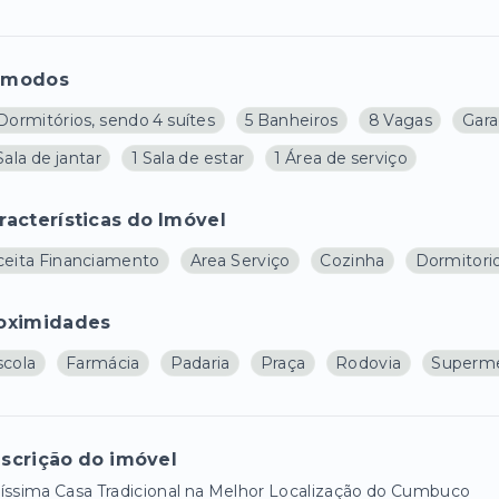
ômodos
Dormitórios, sendo 4 suítes
5 Banheiros
8 Vagas
Gar
Sala de jantar
1 Sala de estar
1 Área de serviço
racterísticas do Imóvel
ceita Financiamento
Area Serviço
Cozinha
Dormitor
oximidades
scola
Farmácia
Padaria
Praça
Rodovia
Superm
scrição do imóvel
íssima Casa Tradicional na Melhor Localização do Cumbuco