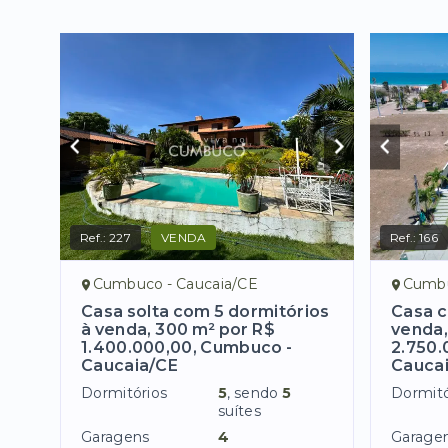
Ref.:
227
VENDA
Ref.:
166
Cumbuco - Caucaia/CE
Cumbu
Casa solta com 5 dormitórios
Casa c
à venda, 300 m² por R$
venda,
1.400.000,00, Cumbuco -
2.750.
Caucaia/CE
Cauca
Dormitórios
5
, sendo
5
Dormitó
suítes
Garagens
4
Garage