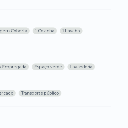
agem Coberta
1 Cozinha
1 Lavabo
io Empregada
Espaço verde
Lavanderia
ercado
Transporte público