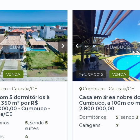
VENDA
Ref.:
CA0015
VENDA
co - Caucaia/CE
Cumbuco - Caucaia/CE
om 5 dormitórios à
Casa em área nobre d
 350 m² por R$
Cumbuco, a 100m do m
000,00 - Cumbuco -
2.800.000,00
ia/CE
Dormitórios
5
, sendo
3
rios
5
, sendo
5
Garagens
7
suítes
ns
4