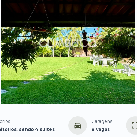
órios
Garagens
itórios, sendo 4 suítes
8 Vagas