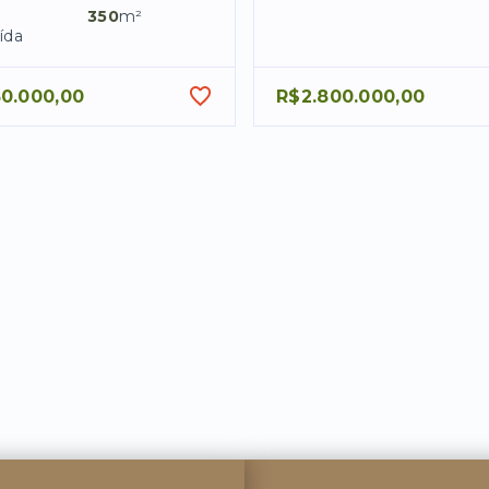
350
m²
ída
50.000,00
R$2.800.000,00