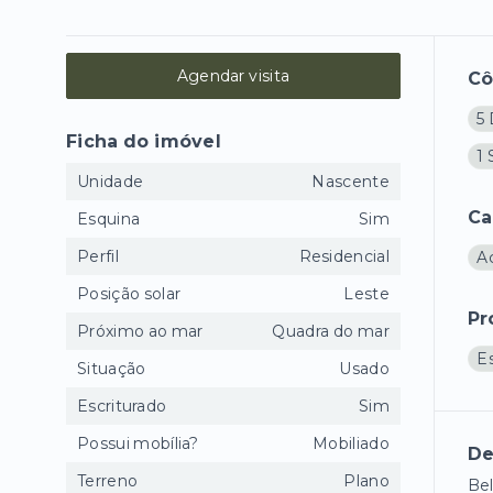
Agendar visita
C
5 
Ficha do imóvel
1 
Unidade
Nascente
Ca
Esquina
Sim
Perfil
Residencial
A
Posição solar
Leste
Pr
Próximo ao mar
Quadra do mar
E
Situação
Usado
Escriturado
Sim
Possui mobília?
Mobiliado
De
Terreno
Plano
Bel