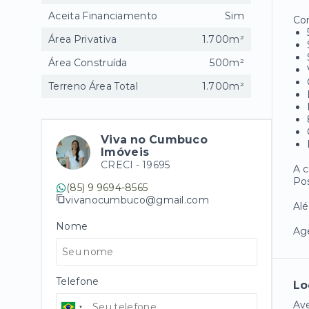
Aceita Financiamento
Sim
Com
Área Privativa
1.700m²
Área Construída
500m²
Terreno Área Total
1.700m²
Viva no Cumbuco
Imóveis
CRECI -
19695
A c
Pos
(85) 9 9694-8565
vivanocumbuco@gmail.com
Alé
Nome
Age
Telefone
Lo
Ave