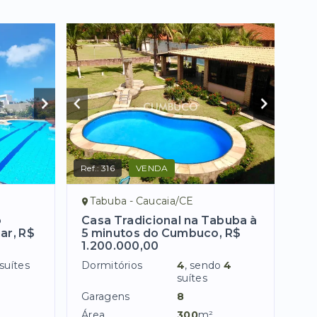
Ref.:
316
VENDA
Tabuba - Caucaia/CE
o
Casa Tradicional na Tabuba à
ar, R$
5 minutos do Cumbuco, R$
1.200.000,00
suítes
Dormitórios
4
, sendo
4
suítes
Garagens
8
Área
300
m²