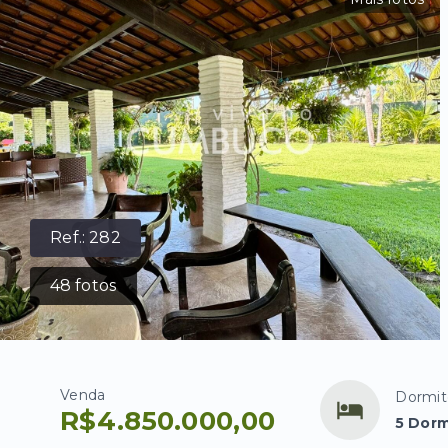
Ref.:
282
48
fotos
Venda
Dormit
R$4.850.000,00
5 Dorm