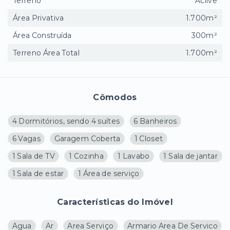
Terreno
Aclive
Área Privativa
1.700m²
Área Construída
300m²
Terreno Área Total
1.700m²
Cômodos
4 Dormitórios, sendo 4 suítes
6 Banheiros
6 Vagas
Garagem Coberta
1 Closet
1 Sala de TV
1 Cozinha
1 Lavabo
1 Sala de jantar
1 Sala de estar
1 Área de serviço
Características do Imóvel
Agua
Ar
Area Serviço
Armario Area De Servico