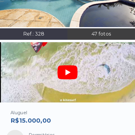
Ref.:
328
47
fotos
Aluguel
R$15.000,00