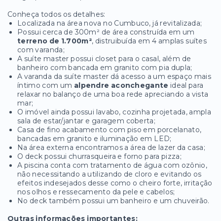
Conheça todos os detalhes:
Localizada na área nova no Cumbuco, já revitalizada;
Possui cerca de 300m² de área construída em um
terreno de 1.700m²
, distruibuída em 4 amplas suítes
com varanda;
A suíte master possui closet para o casal, além de
banheiro com bancada em granito com pia dupla;
A varanda da suíte master dá acesso a um espaço mais
íntimo com um
alpendre aconchegante
ideal para
relaxar no balanço de uma boa rede apreciando a vista
mar;
O imóvel ainda possui lavabo, cozinha projetada, ampla
sala de estar/jantar e garagem coberta;
Casa de fino acabamento com piso em porcelanato,
bancadas em granito e iluminação em LED;
Na área externa encontramos a área de lazer da casa;
O deck possui churrasqueira e forno para pizza;
A piscina conta com tratamento de água com ozônio,
não necessitando a utilizando de cloro e evitando os
efeitos indesejados desse como o cheiro forte, irritação
nos olhos e ressecamento da pele e cabelos;
No deck também possui um banheiro e um chuveirão.
Outras informações importantes: