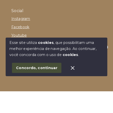
Social
Instagram
Facebook
Youtube
Esse site utiliza
cookies
, que possibilitam uma
melhor experiência de navegação.
Ao continuar,
Olá! Estamos disponíveis para te ajudar.
você concorda com o uso de
cookies
.
© Copyright 2026 - Viva no Cumbuco Imóveis - Todos
os direitos reservados
Concordo, continuar
SITE PARA IMOBILIARIA
Início
Histórico
Favoritos